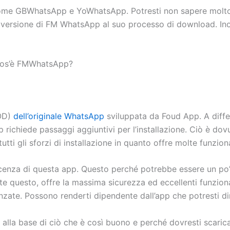
ome GBWhatsApp e YoWhatsApp. Potresti non sapere molto 
ima versione di FM WhatsApp al suo processo di download. In
 cos’è FMWhatsApp?
MOD)
dell’originale WhatsApp
sviluppata da Foud App. A diffe
p richiede passaggi aggiuntivi per l’installazione. Ciò è dov
 tutti gli sforzi di installazione in quanto offre molte funzi
enza di questa app. Questo perché potrebbe essere un po’ r
e questo, offre la massima sicurezza ed eccellenti funziona
nzate. Possono renderti dipendente dall’app che potresti dim
ni alla base di ciò che è così buono e perché dovresti scar